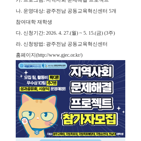
나
.
운영대상
:
광주전남 공동교육혁신센터
5
개
참여대학 재학생
다
.
신청기간
: 2026. 4. 27.(
월
) ~ 5. 15.(
금
) (3
주
)
라
.
신청방법
:
광주전남 공동교육혁신센터
홈페이지
(http://www.gjec.or.kr/)