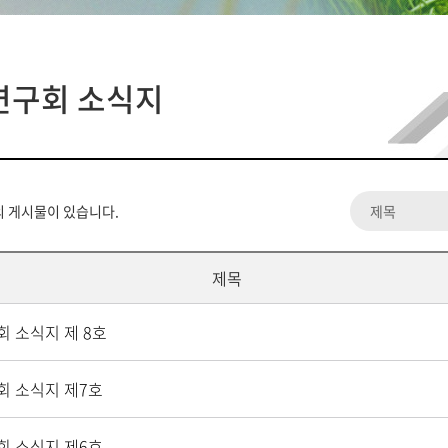
문/특허
갤러리
관람안내
대학원생
표본전시실
취업처
메타버스
연구회 소식지
문의사항
대학원서식
모음
 게시물이 있습니다.
제목
회 소식지 제 8호
회 소식지 제7호
회 소식지 제6호