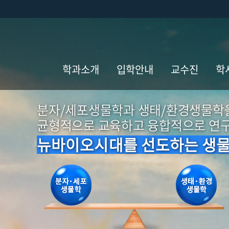
학과소개
입학안내
교수진
학
분자/세포생물학과 생태/환경생물학
학과개요
전남대학교
교수 소개
학
입학안내
균형적으로 교육하고 융합적으로 연
학과연혁
조교진 소개
개
뉴바이오시대를 선도하는 생
장학제도
역대 보직자 및
학
학과사업
입학이전 학과
도
필독도서
발전기금
학
기증내역
포
언론보도
학