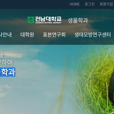
HOME
로그인
회원가입
생물학과
사안내
대학원
표본연구회
생태모방연구센터
을
사일정
입학안내
표본연구회 안내
설립목적
구하여
설교과목
공지사항
표본연구회 연혁
참여 연구원 및 조직도
물학과
(대학)
과 관련
표본연구회 소식지
비전
서관 컨텐츠
공지사항
역대 표본전시회
목표와전략
(학과)
부생 졸업
포스터
심포지엄/Workshop/
스터
연구실 소개
표본연구회 갤러리
학술대회개최
부생 제1저자
대학원
표본전시실
생태모방연구센터 갤