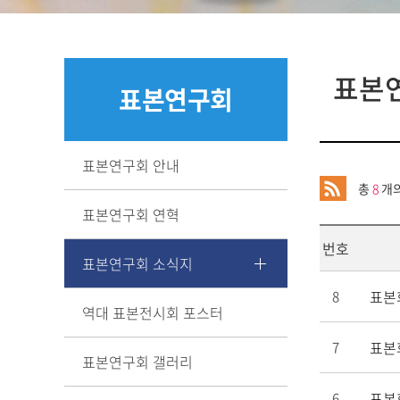
논
홍보영상
학과갤러리
표본
MOU 체결 현황
표본연구회
찾아오시는길
표본연구회 안내
총
8
개의
표본연구회 연혁
번호
표본연구회 소식지
표본
8
역대 표본전시회 포스터
표본
7
표본연구회 갤러리
표본
6