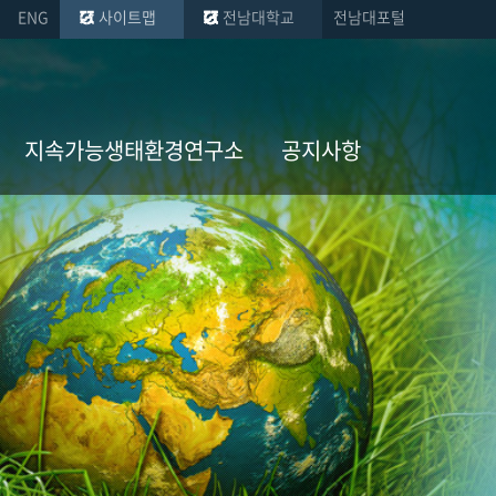
ENG
사이트맵
전남대학교
전남대포털
지속가능생태환경연구소
공지사항
설립 목적 및 배경
공지사항(대학)
조직도
공지사항(학과)
규정 및 제정
진로정보
연구소식
연구소 갤러리
러리