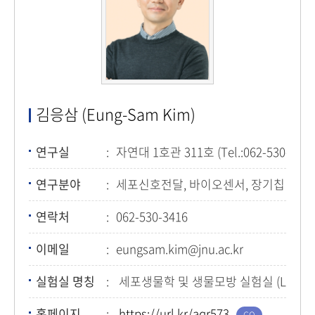
김응삼 (Eung-Sam Kim)
연구실
자연대 1호관 311호 (Tel.:062-530-3416
연구분야
세포신호전달, 바이오센서, 장기칩 (Organ
연락처
062-530-3416
이메일
eungsam.kim@jnu.ac.kr
실험실 명칭
세포생물학 및 생물모방 실험실 (Lab. of Cell
홈페이지
https://url.kr/aqr573