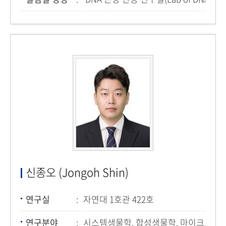
신종오 (Jongoh Shin)
연구실
자연대 1호관 422호
연구분야
시스템생물학, 합성생물학, 마이크로바이