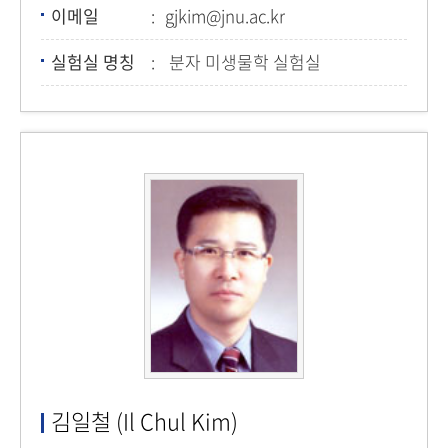
이메일
gjkim@jnu.ac.kr
실험실 명칭
분자 미생물학 실험실
김일철 (Il Chul Kim)