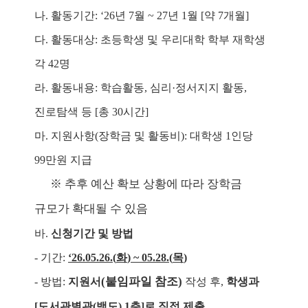
나
.
활동기간
: ‘26
년
7
월
~ 27
년
1
월
[
약
7
개월
]
다
.
활동대상
:
초등학생 및 우리대학 학부 재학생
각
42
명
라
.
활동내용
:
학습활동
,
심리
·
정서지지 활동
,
진로탐색 등
[
총
30
시간
]
마
.
지원사항
(
장학금 및 활동비
):
대학생
1
인당
99
만원 지급
※
추후 예산 확보 상황에 따라 장학금
규모가 확대될 수 있음
바
.
신청기간 및 방법
-
기간
:
‘26.05.26.(
화
) ~ 05.28.(
목
)
(
붙임파일 참조
)
-
방법
:
지원서
작성 후
,
학생과
[
도서관별관
(
백도
) 1
층
]
로 직접 제출