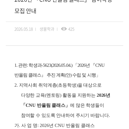
모집 안내
2026.05.18
생물학과
425
1.
관련
:
학생과
-5623(2026.05.04.)
「
2026
년
『
CNU
반올림 클래스
』
추진 계획
(
안
)
수립 및 시행
」
2.
지역사회 취약계층
(
초등학생
)
을 대상으로
다양한 교육
(
멘토링
)
활동을 지원하는
2026
년
「
CNU
반올림 클래스
」
에 많은 학생들이
참여할 수 있도록 안내하여 주시기 바랍니다
.
가
.
사 업 명
: 2026
년
CNU
반올림 클래스