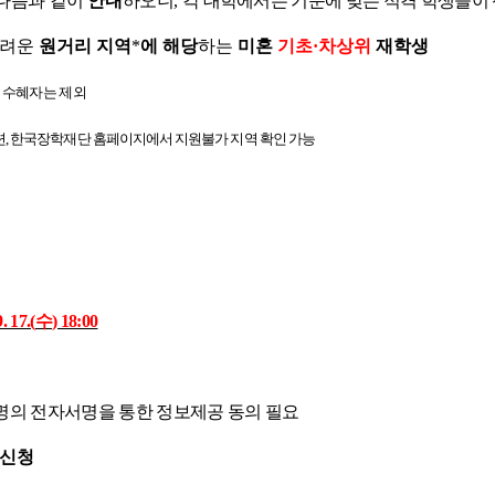
 다음과 같이
안내
하오니
,
각
대학에서는
기준에 맞는 적격
학생들이 
어려운
원거리 지역
*
에 해당
하는
미혼
기초
·
차상위
재학생
)
수혜자는 제외
련
,
한국장학재단 홈페이지에서 지원불가 지역 확인 가능
9. 17.(
수
) 18:00
명의 전자서명을 통한 정보제공 동의 필요
 신청