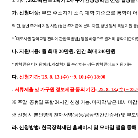
3.
이에
,
2025
학년도
2
학기
2
차 주거안정장학금
신청 일정
을
가
.
신청대상
:
부모 주소지가 소속 대학 기준으로 통학이 
※
단
,
청년 주거비 지원 사업
(
청년 주거급여 분리 지급
,
청년 월세 특별지원 등
*
｢
대도시권 광역교통 관리에 관한 특별법
｣
등을 바탕으로 원거리 통학 기준 마
나
.
지원내용
:
월 최대
20
만원
,
연간 최대
240
만원
*
방학 중은 미지원하되
,
계절학기를 수강하는 경우 방학 중에도 지원 가능
다
.
신청기간
:
'
25. 8. 13.(
수
) ~ 9. 10.(
수
) 18:00
-
서류제출
및
가구원 정보제공 동의 기간
:
'
25. 8. 13.(
수
)
~
'
25. 
※
주말
․
공휴일 포함
24
시간 신청 가능
,
마지막 날은
18
시 마감
※
신청 시 본인명의 전자서명
(
공동
/
금융
/
민간인증서
)
및 부모
라
.
신청방법
:
한국장학재단 홈페이지 및 모바일 앱을 통해