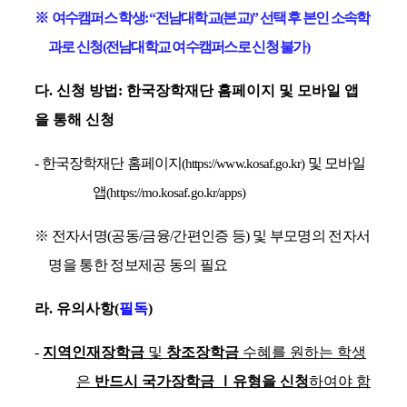
※
여수캠퍼스 학생
: “
전남대학교
(
본교
)”
선택 후 본인 소속학
과로 신청
(
전남대학교 여수캠퍼스로 신청 불가
)
다
.
신청 방법
:
한국장학재단 홈페이지 및 모바일 앱
을 통해 신청
-
한국장학재단 홈페이지
및 모바일
(https://www.kosaf.go.kr)
앱
(https://mo.kosaf.go.kr/apps)
※
전자서명
(
공동
/
금융
/
간편인증 등
)
및 부모명의 전자서
명을 통한 정보제공 동의 필요
라
.
유의사항
(
필독
)
-
지역인재장학금
및
창조장학금
수혜를 원하는 학생
은
반드시 국가장학금
Ⅰ
유형을 신청
하여야 함