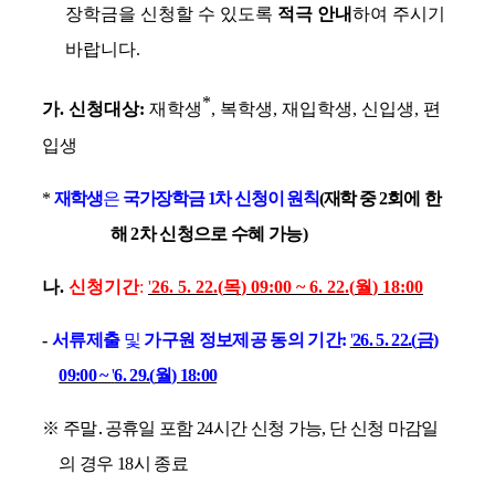
장학금을 신청할 수 있도록
적극 안내
하여 주시기
바랍니다
.
*
가
.
신청대상
:
재학생
,
복학생
,
재입학생
,
신입생
,
편
입생
*
재학생
은
국가장학금
1
차 신청이
원칙
(
재학 중
2
회에 한
해
2
차 신청으로 수혜 가능
)
나
.
신청기간
:
'
26. 5. 22.(
목
) 09:00 ~ 6. 22.(
월
) 18:00
-
서류제출
및
가구원 정보제공 동의 기간
:
'
26. 5. 22.(
금
)
09:00 ~
'
6. 29.(
월
) 18:00
※
주말
․
공휴일 포함
24
시간 신청 가능
,
단 신청 마감일
의 경우
18
시 종료