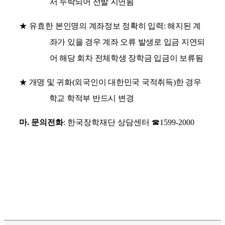
서
누락되어 선발 지연됨
★
유효한
본인명의 계좌정보 정확히 입력
:
해지된 계
좌가 있을 경우 계좌 오류 발생로 입금 지연되
어 해당 회차 전체학생 장학금 입금이 보류됨
★
개명 및 귀화
(
외국인이 대한민국 국적취득
)
한 경우
학교 학적부 반드시 변경
마
.
문의전화
:
한국장학재단 상담센터
☎
1599-2000