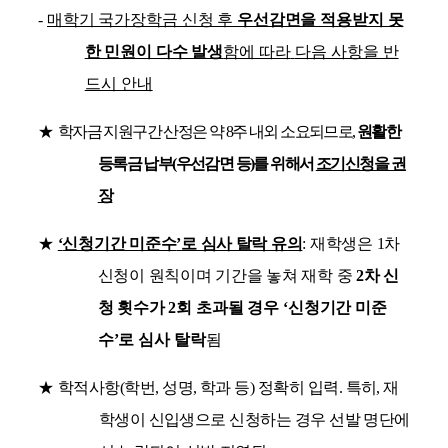
-
매학기 국가장학금 신청 후
우선감면을 적용받지 못
한 민원이 다수 발생
함에 따라
다음 사항을 반
드시 안내
★
학자금 지원구간 산정은 약
8
주 내외 소요되므로
,
원활한
등록금 납부
(
우선감면 등
)
를 위해서
조기
신청을 권
장
★
‘
신청기간 미준수
’
로 심사 탈락 유의
:
재학생은
1
차
신청이 원칙이며 기간을 놓쳐 재학 중
2
차 신
청 횟수가
2
회 초과될 경우
‘
신청기간 미준
수
’
로 심사 탈락
됨
★
학적사항
(
학번
,
성명
,
학과 등
)
정확히 입력
.
특히
,
재
학생이 신입생으로 신청하는 경우 선발 명단에